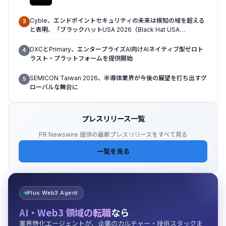
モデルを確立
Cyble、エンドポイントセキュリティの未来は検知の域を超える
3
と表明、「ブラックハットUSA 2026（Black Hat USA
2026）」で「Titan」の次なる進化形を発表
DXCとPrimary、エンタープライズAI向けAIネイティブ型ゼロト
4
ラスト・プラットフォームを提供開始
SEMICON Taiwan 2026、半導体業界が今後の展望を打ち出すグ
5
ローバルな舞台に
プレスリリース一覧
PR Newswire 提供の最新プレスリリースをすべて見る
一覧を見る
Plus Web3 Agent
AI・Web3 領域の転職
なら
業界特化エージェントが、企業のカルチャー・技術スタックま