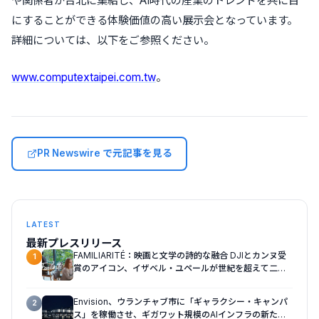
や関係者が台北に集結し、AI時代の産業のトレンドを共に目
にすることができる体験価値の高い展示会となっています。
詳細については、以下をご参照ください。
www.computextaipei.com.tw
。
PR Newswire で元記事を見る
LATEST
最新プレスリリース
FAMILIARITÉ：映画と文学の詩的な融合 DJIとカンヌ受
1
賞のアイコン、イザベル・ユペールが世紀を超えて二人
の女性の声を再会させる — 全編Osmo Pocket 4Pで撮
影
Envision、ウランチャブ市に「ギャラクシー・キャンパ
2
ス」を稼働させ、ギガワット規模のAIインフラの新たな