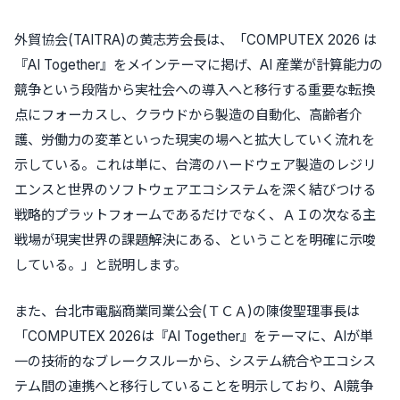
外貿協会(TAITRA)の黄志芳会長は、「COMPUTEX 2026 は
『AI Together』をメインテーマに掲げ、AI 産業が計算能力の
競争という段階から実社会への導入へと移行する重要な転換
点にフォーカスし、クラウドから製造の自動化、高齢者介
護、労働力の変革といった現実の場へと拡大していく流れを
示している。これは単に、台湾のハードウェア製造のレジリ
エンスと世界のソフトウェアエコシステムを深く結びつける
戦略的プラットフォームであるだけでなく、ＡＩの次なる主
戦場が現実世界の課題解決にある、ということを明確に示唆
している。」と説明します。
また、台北市電脳商業同業公会(ＴＣＡ)の陳俊聖理事長は
「COMPUTEX 2026は『AI Together』をテーマに、AIが単
一の技術的なブレークスルーから、システム統合やエコシス
テム間の連携へと移行していることを明示しており、AI競争