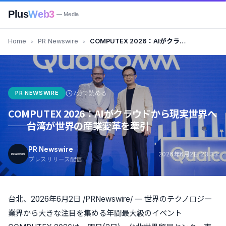
Plus
Web3
— Media
Home
PR Newswire
COMPUTEX 2026：AIがクラウ
ドから現実世界へ──台湾が世界
の産業変革を牽引
PR NEWSWIRE
7分で読める
COMPUTEX 2026：AIがクラウドから現実世界へ
──台湾が世界の産業変革を牽引
PR Newswire
2026年6月2日 23:33
プレスリリース配信
台北、2026年6月2日 /PRNewswire/ —
世界のテクノロジー
業界から大きな注目を集める年間最大級のイベント