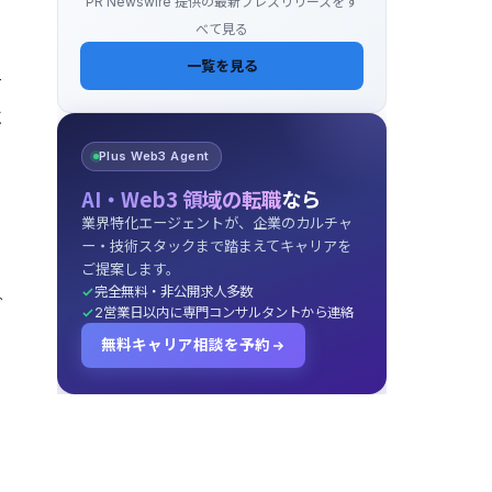
PR Newswire 提供の最新プレスリリースをす
べて見る
一覧を見る
対
に
Plus Web3 Agent
AI・Web3 領域の転職
なら
業界特化エージェントが、企業のカルチャ
ー・技術スタックまで踏まえてキャリアを
ご提案します。
完全無料・非公開求人多数
ブ
2営業日以内に専門コンサルタントから連絡
無料キャリア相談を予約