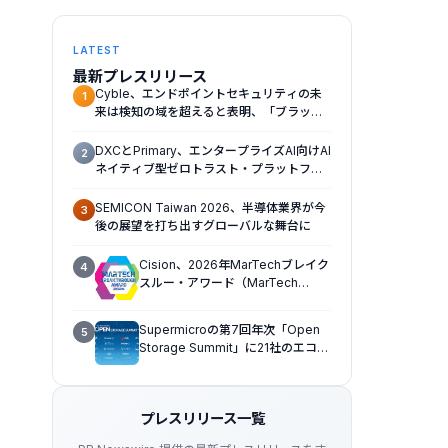
LATEST
最新プレスリリース
Cyble、エンドポイントセキュリティの未
1
来は検知の域を超えると表明、「ブラック
ハットUSA 2026（Black Hat USA
2026）」で「Titan」の次なる進化形を発
DXCとPrimary、エンタープライズAI向けAI
2
表
ネイティブ型ゼロトラスト・プラットフォ
ームを提供開始
SEMICON Taiwan 2026、半導体業界が今
3
後の展望を打ち出すグローバルな舞台に
Cision、2026年MarTechブレイク
4
スルー・アワード（MarTech
Breakthrough Awards）でソーシ
ャルリスニング、プレスリリース配
Supermicroの第7回年次「Open
5
信、AEOの3部門を受賞
Storage Summit」に21社のエコシ
ステムパートナーが一堂に会し、エ
ンタープライズAIの大規模導入に関
する実践的なガイダンスを共有
プレスリリース一覧