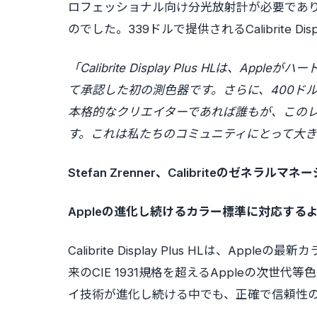
ロフェッショナル向け分光放射計が必要であ
のでした。339ドルで提供されるCalibrite Di
「Calibrite Display Plus HLは
て承認した初の測色器です。さらに、400ドル
本格的なクリエイターであれば誰もが、この
す。これは私たちのコミュニティにとって大き
Stefan Zrenner、Calibriteのゼネラルマネ
Appleの進化し続けるカラー標準に対応する
Calibrite Display Plus HLは、
来のCIE 1931規格を超えるAppleの次世代等
イ技術が進化し続ける中でも、正確で信頼性