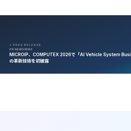
« PREV RELEASE
PR NEWSWIRE
MICROIP、COMPUTEX 2026で「AI Vehicle System Bu
の革新技術を初披露