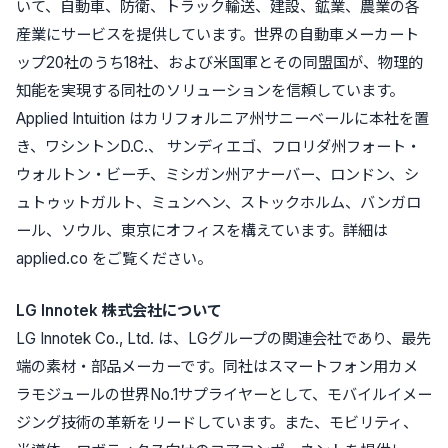
いて、自動車、防衛、トラック輸送、建設、鉱業、農業の各
産業にサービスを提供しています。世界の自動車メーカート
ップ20社のうち18社、および米国軍とその同盟国が、物理的
知能を実現する同社のソリューションを信頼しています。
Applied Intuition はカリフォルニア州サニーベールに本社を置
き、ワシントンD.C.、 サンディエゴ、フロリダ州フォート・
ウォルトン・ビーチ、ミシガン州アナーバー、ロンドン、シ
ュトゥットガルト、ミュンヘン、ストックホルム、バンガロ
ール、ソウル、東京にオフィスを構えています。詳細は
applied.co をご覧ください。
LG Innotek
株式会社について
LG Innotek Co., Ltd.
は、LGグループの関連会社であり、最先
端の素材・部品メーカーです。同社はスマートフォン用カメ
ラモジュールの世界No.1サプライヤーとして、モバイルイメー
ジング技術の革新をリードしています。また、モビリティ、