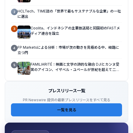
HCLTech、TIME誌の「世界で最もサステナブルな企業」の一社
2
に選出
Coolita、インドネシアの主要放送局と同国初のFASTメ
3
ディア連合を設立
FP Marketsによる分析：市場が次の動きを見極める中、岐路に
4
立つ円
FAMILIARITÉ：映画と文学の詩的な融合 DJIとカンヌ受
5
賞のアイコン、イザベル・ユペールが世紀を超えて二人
の女性の声を再会させる — 全編Osmo Pocket 4Pで撮
影
プレスリリース一覧
PR Newswire 提供の最新プレスリリースをすべて見る
一覧を見る