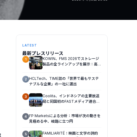
LATEST
最新プレスリリース
KOWIN、FMS 2026でストレージ
1
製品の全ラインアップを展示：高性
能ストレージ製品がAI分野の革新を
牽引
HCLTech、TIME誌の「世界で最もサステ
2
ナブルな企業」の一社に選出
Coolita、インドネシアの主要放送
3
局と同国初のFASTメディア連合を
設立
FP Marketsによる分析：市場が次の動きを
4
見極める中、岐路に立つ円
FAMILIARITÉ：映画と文学の詩的
5
t