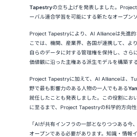
Tapestry
の立ち上げを発表しました。Projec
ーバル連合学習を可能にする新たなオープン
Project Tapestryにより、AI Alli
こでは、機関、産業界、各国が連携して、よ
自らのデータに対する管理権を保持し、さら
価値観に沿った主権ある派生モデルを構築す
Project Tapestryに加えて、AI Allianc
野で最も影響力のある人物の一人でもある
Yan
就任したことも発表しました。この役割において
に至るまで、Project Tapestryの科学的
「AIが共有インフラの一部となりつつある今
オープンである必要があります。知識・情報イ