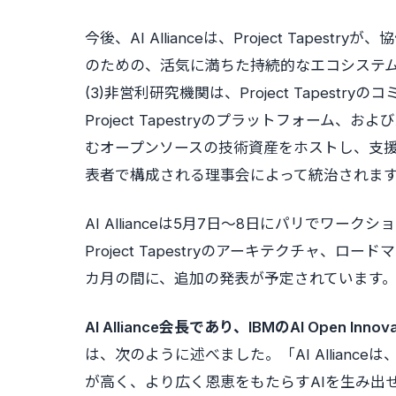
今後、AI Allianceは、Project Tap
のための、活気に満ちた持続的なエコシステムを育ん
(3)非営利研究機関は、Project Tapes
Project Tapestryのプラットフォーム、お
むオープンソースの技術資産をホストし、支援します
表者で構成される理事会によって統治されま
AI Allianceは5月7日～8日にパリでワ
Project Tapestryのアーキテクチャ
カ月の間に、追加の発表が予定されています
AI Alliance会長であり、IBMのAI Open Inn
は、次のように述べました。「AI Allian
が高く、より広く恩恵をもたらすAIを生み出せると