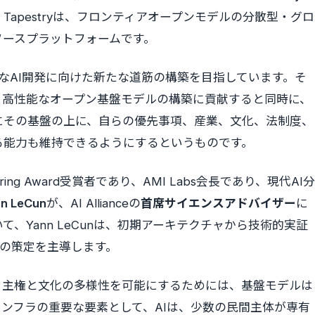
t Tapestryは、フロンティアオープンモデルの分散型・グロ
ソースプラットフォームです。
anceは先進的なAI開発に向けた新たな道筋の構築を目指しています。そ
り高性能なオープン基盤モデルの構築に貢献すると同時に、
にその基盤の上に、自らの優先事項、産業、文化、法制度、
る能力も維持できるようにするというものです。
eは、Turing Award受賞者であり、AMI Labs会長であり、現代AI分
n LeCun
が、AI Allianceの
首席サイエンスアドバイザー
に
、Yann LeCunは、初期アーキテクチャから技術的実証
方向性の策定を主導します。
、主権と文化の多様性を可能にするためには、基盤モデルは
ンフラの重要な要素として、AIは、少数の民間主体が専有