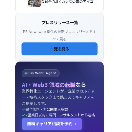
な融合 DJIとカンヌ受賞のアイコ
ン、イザベル・ユペールが世紀を超
えて二人の女性の声を再会させる
— 全編Osmo Pocket 4Pで撮影
プレスリリース一覧
PR Newswire 提供の最新プレスリリースをす
べて見る
一覧を見る
Plus Web3 Agent
AI・Web3 領域の転職
なら
業界特化エージェントが、企業のカルチャ
ー・技術スタックまで踏まえてキャリアを
ご提案します。
完全無料・非公開求人多数
2営業日以内に専門コンサルタントから連絡
無料キャリア相談を予約