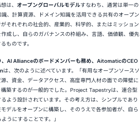
構想は、
オープングローバルモデル
すなわち、通常は単一の
知識、計算資源、ドメイン知識を活用できる共有のオープン
者がそれぞれの社会的、産業的、科学的、またはミッション
を作成し、自らのガバナンスの枠組み、言語、価値観、優先
するものです。
、AI Allianceのボードメンバーも務め、AitomaticのCEO
n
は、次のように述べています。「有用なオープンソースソ
資源、資金、データアクセス、高度専門人材の面での障壁に
るのが一般的でした。Project Tapestryは、連合型
するよう設計されています。その考え方は、シンプルであり
盤モデルをオープンに構築し、そのうえで各参加者が、自ら
るようにすることです。」