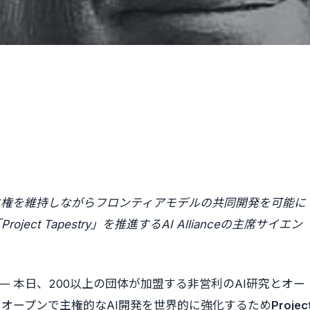
が、データ主権を維持しながらフロンティアモデルの共同開発を可能に
t Tapestry」を推進するAI Allianceの主席サイエン
re/ — 本日、200以上の団体が加盟する非営利のAI研究とオー
eは、オープンで主権的なAI開発を世界的に強化するため
Projec