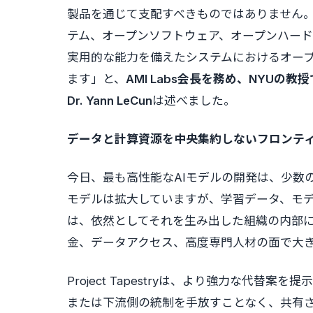
製品を通じて支配すべきものではありません
テム、オープンソフトウェア、オープンハードウェア
実用的な能力を備えたシステムにおけるオー
ます」と、
AMI Labs会長を務め、NYUの教
Dr. Yann LeCun
は述べました。
データと計算資源を中央集約しないフロンテ
今日、最も高性能なAIモデルの開発は、少数
モデルは拡大していますが、学習データ、モ
は、依然としてそれを生み出した組織の内部
金、データアクセス、高度専門人材の面で大
Project Tapestryは、より強力な代
または下流側の統制を手放すことなく、共有さ