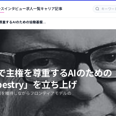
ース
インタビュー
求人一覧
キャリア記事
権を尊重するAIのための協働基盤
げ
ープンで主権を尊重するAIのための
apestry」を立ち上げ
データ主権を維持しながらフロンティアモデルの