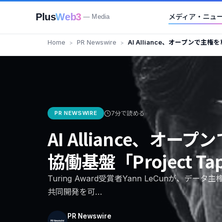
Plus
Web3
メディア・ニュ
— Media
Home
PR Newswire
AI Alliance、オープンで主
「Project Tapestry」を立ち上
PR NEWSWIRE
7分で読める
AI Alliance、オ
協働基盤「Project T
Turing Award受賞者Yann LeCunが、
共同開発を可…
PR Newswire