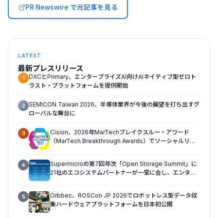
PR Newswire で元記事を見る
LATEST
最新プレスリリース
DXCとPrimary、エンタープライズAI向けAIネイティブ型ゼロト
1
ラスト・プラットフォームを提供開始
SEMICON Taiwan 2026、半導体業界が今後の展望を打ち出すグ
2
ローバルな舞台に
Cision、2026年MarTechブレイクスルー・アワード
3
（MarTech Breakthrough Awards）でソーシャルリス
ニング、プレスリリース配信、AEOの3部門を受賞
Supermicroの第7回年次「Open Storage Summit」に
4
21社のエコシステムパートナーが一堂に会し、エンター
プライズAIの大規模導入に関する実践的なガイダンスを
共有
Orbbec、ROSCon JP 2026でロボットレス型データ収
5
集ハードウェアプラットフォームを日本初公開