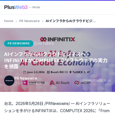
Plus
Web3
— Media
Home
PR Newswire
AIインフラからAIクラウドビジネ
スへ | INFINITIXがCOMPUTEX
でソフトウェアの実力を披露
PR NEWSWIRE
3分で読める
AIインフラからAIクラウドビジネスへ |
INFINITIXがCOMPUTEXでソフトウェアの実力
を披露
PR Newswire
2026年5月26日 11:00
プレスリリース配信
台北、2026年5月26日 /PRNewswire/ —
AIインフラソリュー
ションを手がけるINFINITIXは、COMPUTEX 2026に「From