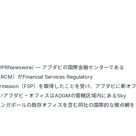
/PRNewswire/ — アブダビの国際金融センターである
M）がFinancial Services Regulatory
vices Permission（FSP）を取得したことを受け、アブダビに新オ
アブダビ・オフィスはADGMの管轄区域内にあるSky
、シンガポールの既存オフィスを含む同社の国際的な拠点網を