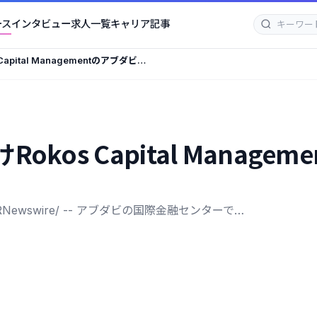
ース
インタビュー
求人一覧
キャリア記事
pital Managementのアブダビ・
okos Capital Manag
Newswire/ -- アブダビの国際金融センターで…