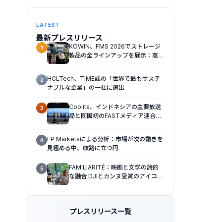
LATEST
最新プレスリリース
KOWIN、FMS 2026でストレージ
1
製品の全ラインアップを展示：高性
能ストレージ製品がAI分野の革新を
牽引
HCLTech、TIME誌の「世界で最もサステ
2
ナブルな企業」の一社に選出
Coolita、インドネシアの主要放送
3
局と同国初のFASTメディア連合を
設立
FP Marketsによる分析：市場が次の動きを
フ
4
見極める中、岐路に立つ円
FAMILIARITÉ：映画と文学の詩的
5
な融合 DJIとカンヌ受賞のアイコ
ン、イザベル・ユペールが世紀を超
えて二人の女性の声を再会させる
— 全編Osmo Pocket 4Pで撮影
プレスリリース一覧