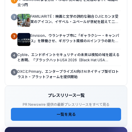
1
立つ円
FAMILIARITÉ：映画と文学の詩的な融合 DJIとカンヌ受
2
賞のアイコン、イザベル・ユペールが世紀を超えて二人
の女性の声を再会させる — 全編Osmo Pocket 4Pで撮
影
Envision、ウランチャブ市に「ギャラクシー・キャンパ
3
ス」を稼働させ、ギガワット規模のAIインフラの新たな
モデルを確立
Cyble、エンドポイントセキュリティの未来は検知の域を超える
4
と表明、「ブラックハットUSA 2026（Black Hat USA
2026）」で「Titan」の次なる進化形を発表
DXCとPrimary、エンタープライズAI向けAIネイティブ型ゼロト
5
ラスト・プラットフォームを提供開始
プレスリリース一覧
PR Newswire 提供の最新プレスリリースをすべて見る
一覧を見る