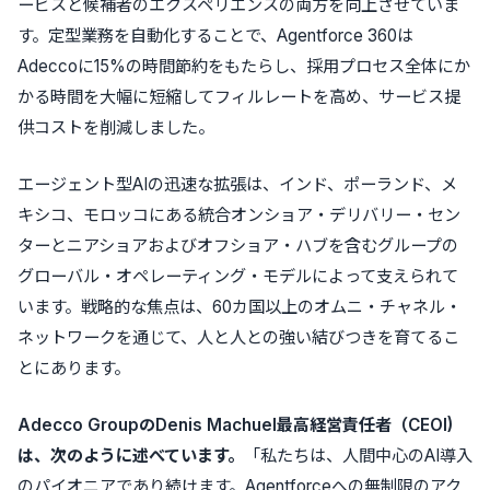
ービスと候補者のエクスペリエンスの両方を向上させていま
す。定型業務を自動化することで、Agentforce 360は
Adeccoに15%の時間節約をもたらし、採用プロセス全体にか
かる時間を大幅に短縮してフィルレートを高め、サービス提
供コストを削減しました。
エージェント型AIの迅速な拡張は、インド、ポーランド、メ
キシコ、モロッコにある統合オンショア・デリバリー・セン
ターとニアショアおよびオフショア・ハブを含むグループの
グローバル・オペレーティング・モデルによって支えられて
います。戦略的な焦点は、60カ国以上のオムニ・チャネル・
ネットワークを通じて、人と人との強い結びつきを育てるこ
とにあります。
Adecco GroupのDenis Machuel最高経営責任者（CEOI)
は、次のように述べています。
「私たちは、人間中心のAI導入
のパイオニアであり続けます。Agentforceへの無制限のアク