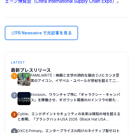
ェーン博覧会（China International Supply Chain Expo）
。
PR Newswire で元記事を見る
LATEST
最新プレスリリース
FAMILIARITÉ：映画と文学の詩的な融合 DJIとカンヌ受
1
賞のアイコン、イザベル・ユペールが世紀を超えて二人
の女性の声を再会させる — 全編Osmo Pocket 4Pで撮
影
Envision、ウランチャブ市に「ギャラクシー・キャンパ
2
ス」を稼働させ、ギガワット規模のAIインフラの新たな
モデルを確立
Cyble、エンドポイントセキュリティの未来は検知の域を超える
3
と表明、「ブラックハットUSA 2026（Black Hat USA
2026）」で「Titan」の次なる進化形を発表
DXCとPrimary、エンタープライズAI向けAIネイティブ型ゼロト
4