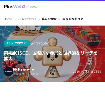
Plus
Web3
— Media
Home
PR Newswire
第4回CISCE、国際的な参加と世
界的なリーチを拡大
PR NEWSWIRE
3分で読める
第4回CISCE、国際的な参加と世界的なリーチを
拡大
PR Newswire
2026年5月31日 01:36
プレスリリース配信