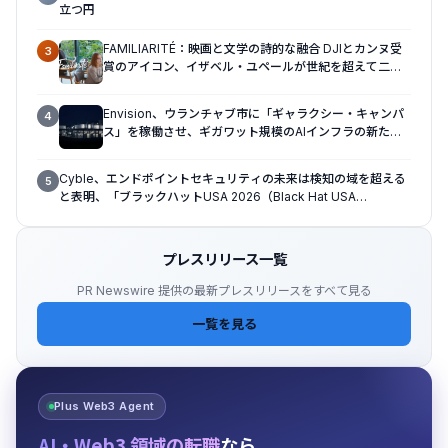
立つ円
FAMILIARITÉ：映画と文学の詩的な融合 DJIとカンヌ受
3
賞のアイコン、イザベル・ユペールが世紀を超えて二人
の女性の声を再会させる — 全編Osmo Pocket 4Pで撮
影
Envision、ウランチャブ市に「ギャラクシー・キャンパ
4
ス」を稼働させ、ギガワット規模のAIインフラの新たな
モデルを確立
Cyble、エンドポイントセキュリティの未来は検知の域を超える
5
と表明、「ブラックハットUSA 2026（Black Hat USA
2026）」で「Titan」の次なる進化形を発表
プレスリリース一覧
PR Newswire 提供の最新プレスリリースをすべて見る
一覧を見る
Plus Web3 Agent
AI・Web3 領域の転職
なら