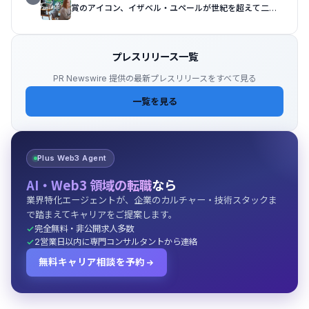
賞のアイコン、イザベル・ユペールが世紀を超えて二人
の女性の声を再会させる — 全編Osmo Pocket 4Pで撮
影
プレスリリース一覧
PR Newswire 提供の最新プレスリリースをすべて見る
一覧を見る
Plus Web3 Agent
AI・Web3 領域の転職
なら
業界特化エージェントが、企業のカルチャー・技術スタックま
で踏まえてキャリアをご提案します。
完全無料・非公開求人多数
2営業日以内に専門コンサルタントから連絡
無料キャリア相談を予約