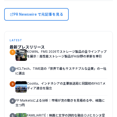
PR Newswire で元記事を見る
LATEST
最新プレスリリース
KOWIN、FMS 2026でストレージ製品の全ラインアップ
1
を展示：高性能ストレージ製品がAI分野の革新を牽引
HCLTech、TIME誌の「世界で最もサステナブルな企業」の一社
2
に選出
Coolita、インドネシアの主要放送局と同国初のFASTメ
3
ディア連合を設立
FP Marketsによる分析：市場が次の動きを見極める中、岐路に
4
立つ円
FAMILIARITÉ：映画と文学の詩的な融合 DJIとカンヌ受
5