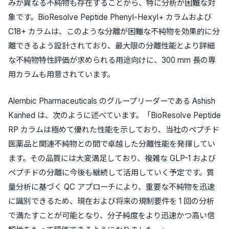
みが異なる不純物も存在することから、特に分析が困難な対
象です。BioResolve Peptide Phenyl-Hexyl+ カラムおよび
C18+ カラムは、このような分離が困難な不純物を効果的に分
離できるよう設計されており、最大限の分離性能とより詳細
な不純物特性評価が求められる用途向けに、300 mm 長の専
用カラムも用意されています。
Alembic Pharmaceuticals のグループリーダーである Ashish
Kanhed は、次のように述べています。「BioResolve Peptide
RP カラムは極めて優れた性能を示しており、当社のペプチド
医薬品と関連不純物との間で卓越した分離性能を発揮してい
ます。その品質には大変満足しており、複雑な GLP-1 および
ペプチドの分離に今後も継続して活用していく予定です。質
量分析に基づく QC アプローチにより、重要な不純物を迅速
に識別できるため、現在および将来の規制要件を 1 回の分析
で満たすことが可能となり、分子純度をより迅速かつ高い信