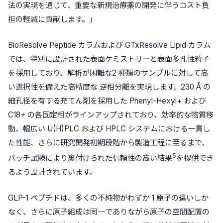
法の実現を通じて、重要な新規治療薬の開発に伴うコスト負
担の軽減に貢献します。」
BioResolve Peptide カラムおよび GTxResolve Lipid カラム
では、特別に設計された表面ケミストリーと表面多孔性粒子
を採用しており、解析が困難な2 種類のサンプルに対して高
い選択性を備えた高精度な 逆相分離を実現します。230 Å の
細孔径を有する充てん剤を採用した Phenyl-Hexyl+ および
C18+ の各固定相がラインアップされており、効率的な物質移
動、幅広い U(H)PLC および HPLC システムにおける一貫し
た性能、さらに研究開発初期段階から製造工程に至るまで、
5
バッチ試験により裏付けられた信頼性の高い結果
を提供でき
るよう設計されています。
GLP-1 ペプチドは、多くの不純物がわずか 1 原子の違いしか
なく、さらに原子組成は同一でありながら原子の空間配置の