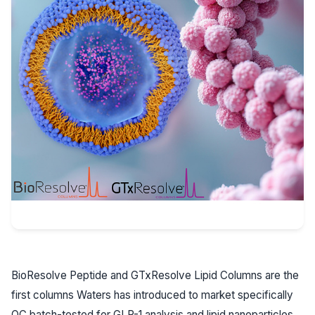
BioResolve Peptide and GTxResolve Lipid Columns are the
first columns Waters has introduced to market specifically
QC batch-tested for GLP-1 analysis and lipid nanoparticles,