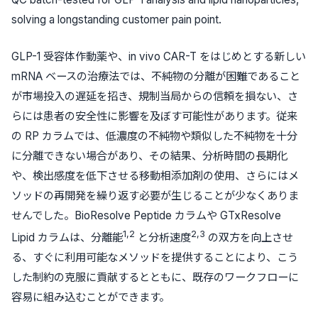
solving a longstanding customer pain point.
GLP-1 受容体作動薬や、in vivo CAR-T をはじめとする新しい
mRNA ベースの治療法では、不純物の分離が困難であること
が市場投入の遅延を招き、規制当局からの信頼を損ない、さ
らには患者の安全性に影響を及ぼす可能性があります。従来
の RP カラムでは、低濃度の不純物や類似した不純物を十分
に分離できない場合があり、その結果、分析時間の長期化
や、検出感度を低下させる移動相添加剤の使用、さらにはメ
ソッドの再開発を繰り返す必要が生じることが少なくありま
せんでした。BioResolve Peptide カラムや GTxResolve
1,2
2,3
Lipid カラムは、分離能
と分析速度
の双方を向上させ
る、すぐに利用可能なメソッドを提供することにより、こう
した制約の克服に貢献するとともに、既存のワークフローに
容易に組み込むことができます。