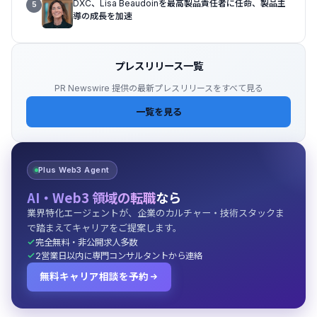
DXC、Lisa Beaudoinを最高製品責任者に任命、製品主
5
導の成長を加速
プレスリリース一覧
PR Newswire 提供の最新プレスリリースをすべて見る
一覧を見る
Plus Web3 Agent
AI・Web3 領域の転職
なら
業界特化エージェントが、企業のカルチャー・技術スタックま
で踏まえてキャリアをご提案します。
完全無料・非公開求人多数
2営業日以内に専門コンサルタントから連絡
無料キャリア相談を予約