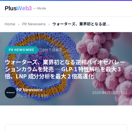
Plus
Web3
— Media
Home
PR Newswire
ウォーターズ、業界初となる逆相
バイオセパレーションカラムを発
売 — GLP-1 特性解析を最大 3
倍、LNP 成分分析を最大 2 倍高速
化
PR NEWSWIRE
9分で読める
ウォーターズ、業界初となる逆相バイオセパレー
ションカラムを発売 — GLP-1 特性解析を最大 3
倍、LNP 成分分析を最大 2 倍高速化
PR Newswire
2026年6月12日 13:52
プレスリリース配信