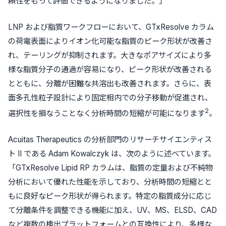
頼性をもって評価できるようになりました。」
LNP および脂質ワークフローにおいて、GTxResolve カラム
の荷電表面によりイオン化可能な脂質のピーク形状が改善さ
れ、テーリングが抑制されます。大きなポアサイズにより多
様な脂質分子の通過が容易になり、ピーク形状が改善される
とともに、分離が困難な共溶出も改善されます。さらに、表
面多孔性粒子設計により固定相内での分子移動が促進され、
2
選択性を損なうことなく分析時間の短縮が可能になります
。
Acuitas Therapeutics の分析部門のリサーチサイエンティス
ト II である Adam Kowalczyk は、次のように述べています。
「GTxResolve Lipid RP カラムは、脂質の定量および不純物
分析において優れた性能を示しており、分析時間の短縮とと
もに良好なピーク形状が得られます。特定の脂質成分に応じ
て分離条件を調整できる機能に加え、UV、MS、ELSD、CAD
など複数の検出プラットフォームとの互換性により、多様な