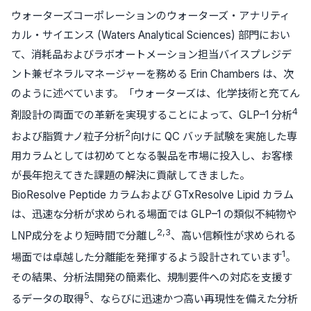
ウォーターズコーポレーションのウォーターズ・アナリティ
カル・サイエンス (Waters Analytical Sciences) 部門におい
て、消耗品およびラボオートメーション担当バイスプレジデ
ント兼ゼネラルマネージャーを務める Erin Chambers は、次
のように述べています。「ウォーターズは、化学技術と充てん
4
剤設計の両面での革新を実現することによって、GLP–1 分析
2
および脂質ナノ粒子分析
向けに QC バッチ試験を実施した専
用カラムとしては初めてとなる製品を市場に投入し、お客様
が長年抱えてきた課題の解決に貢献してきました。
BioResolve Peptide カラムおよび GTxResolve Lipid カラム
は、迅速な分析が求められる場面では GLP–1 の類似不純物や
2,3
LNP成分をより短時間で分離し
、高い信頼性が求められる
1
場面では卓越した分離能を発揮するよう設計されています
。
その結果、分析法開発の簡素化、規制要件への対応を支援す
5
るデータの取得
、ならびに迅速かつ高い再現性を備えた分析