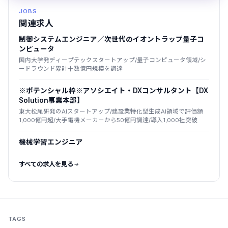
JOBS
関連求人
制御システムエンジニア／次世代のイオントラップ量子コ
ンピュータ
国内大学発ディープテックスタートアップ/量子コンピュータ領域/シ
ードラウンド累計十数億円規模を調達
※ポテンシャル枠※アソシエイト・DXコンサルタント【DX
Solution事業本部】
東大松尾研発のAIスタートアップ/建設業特化型生成AI領域で評価額
1,000億円超/大手電機メーカーから50億円調達/導入1,000社突破
機械学習エンジニア
すべての求人を見る
TAGS