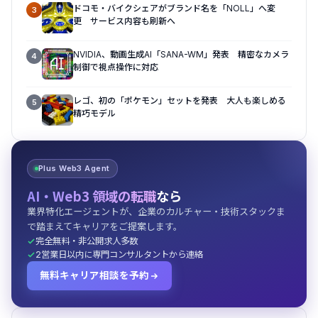
ドコモ・バイクシェアがブランド名を「NOLL」へ変
3
更 サービス内容も刷新へ
NVIDIA、動画生成AI「SANA-WM」発表 精密なカメラ
4
制御で視点操作に対応
レゴ、初の「ポケモン」セットを発表 大人も楽しめる
5
精巧モデル
Plus Web3 Agent
AI・Web3 領域の転職
なら
業界特化エージェントが、企業のカルチャー・技術スタックま
で踏まえてキャリアをご提案します。
完全無料・非公開求人多数
2営業日以内に専門コンサルタントから連絡
無料キャリア相談を予約