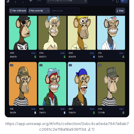
https://app.uniswap.org/#/nfts/collection/0xbc4ca0eda7647a8ab7
c2061c2e118a18a936f13d より