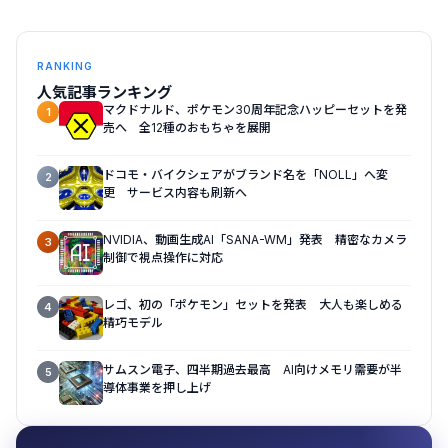
RANKING
人気記事ランキング
マクドナルド、ポケモン30周年記念ハッピーセットを発
1
売へ 全12種のおもちゃを展開
ドコモ・バイクシェアがブランド名を「NOLL」へ変
2
更 サービス内容も刷新へ
NVIDIA、動画生成AI「SANA-WM」発表 精密なカメラ
3
制御で視点操作に対応
レゴ、初の「ポケモン」セットを発表 大人も楽しめる
4
精巧モデル
サムスン電子、四半期過去最高 AI向けメモリ需要が半
5
導体事業を押し上げ