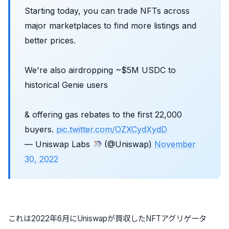
Starting today, you can trade NFTs across
major marketplaces to find more listings and
better prices.
We're also airdropping ~$5M USDC to
historical Genie users
& offering gas rebates to the first 22,000
buyers.
pic.twitter.com/OZXCydXydD
— Uniswap Labs
(@Uniswap)
November
30, 2022
これは2022年6月にUniswapが買収したNFTアグリゲータ