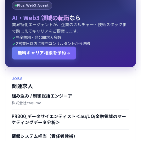
Plus Web3 Agent
AI・Web3 領域の転職
なら
業界特化エージェントが、企業のカルチャー・技術スタックま
で踏まえてキャリアをご提案します。
完全無料・非公開求人多数
2営業日以内に専門コンサルタントから連絡
無料キャリア相談を予約
JOBS
関連求人
組み込み / 制御総括エンジニア
株式会社Yaqumo
PR300_データサイエンティスト＜au/UQ/金融領域のマー
ケティングデータ分析＞
情報システム担当（責任者候補）