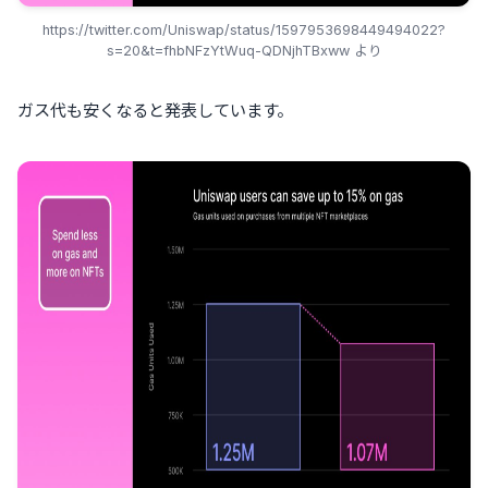
https://twitter.com/Uniswap/status/1597953698449494022?
s=20&t=fhbNFzYtWuq-QDNjhTBxww より
ガス代も安くなると発表しています。