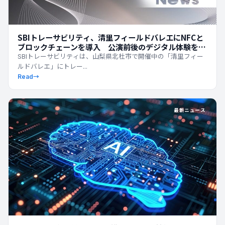
SBIトレーサビリティ、清里フィールドバレエにNFCと
ブロックチェーンを導入 公演前後のデジタル体験を拡
張
SBIトレーサビリティは、山梨県北杜市で開催中の「清里フィー
ルドバレエ」にトレー...
Read
→
最新ニュース