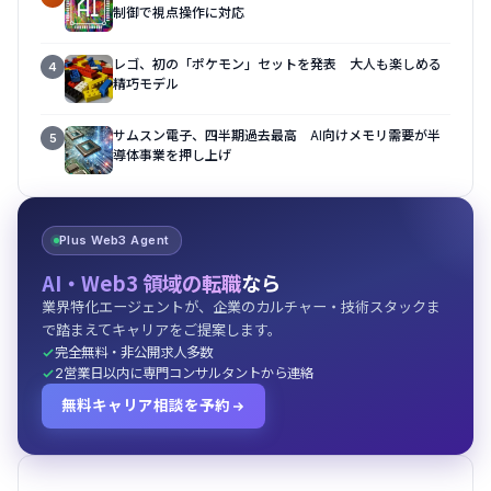
制御で視点操作に対応
レゴ、初の「ポケモン」セットを発表 大人も楽しめる
4
精巧モデル
サムスン電子、四半期過去最高 AI向けメモリ需要が半
5
導体事業を押し上げ
Plus Web3 Agent
AI・Web3 領域の転職
なら
業界特化エージェントが、企業のカルチャー・技術スタックま
で踏まえてキャリアをご提案します。
完全無料・非公開求人多数
2営業日以内に専門コンサルタントから連絡
無料キャリア相談を予約