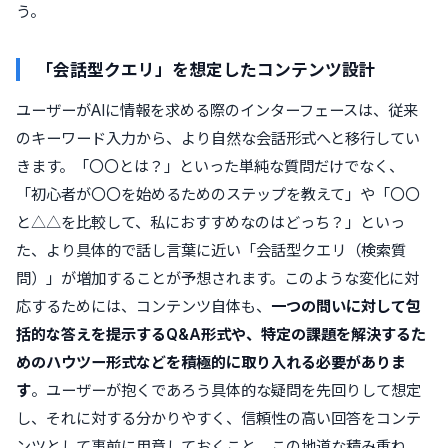
う。
「会話型クエリ」を想定したコンテンツ設計
ユーザーがAIに情報を求める際のインターフェースは、従来
のキーワード入力から、より自然な会話形式へと移行してい
きます。「〇〇とは？」といった単純な質問だけでなく、
「初心者が〇〇を始めるためのステップを教えて」や「〇〇
と△△を比較して、私におすすめなのはどっち？」といっ
た、より具体的で話し言葉に近い「会話型クエリ（検索質
問）」が増加することが予想されます。このような変化に対
応するためには、コンテンツ自体も、
一つの問いに対して包
括的な答えを提示するQ&A形式や、特定の課題を解決するた
めのハウツー形式などを積極的に取り入れる必要がありま
す
。ユーザーが抱くであろう具体的な疑問を先回りして想定
し、それに対する分かりやすく、信頼性の高い回答をコンテ
ンツとして事前に用意しておくこと。この地道な積み重ね