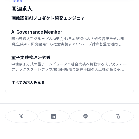
JOBS
関連求人
画像認識AIプロダクト開発エンジニア
AI Governance Member
国内通信大手グループのAI子会社/日本語特化の大規模言語モデル開
発/生成AIの研究開発から社会実装まで/グループ計算基盤を活用した
国産LLM
量子実験物理研究者
中性原子方式の量子コンピュータの社会実装へ挑戦する大学発ディー
プテックスタートアップ/数億円規模の調達＋国の大型補助金に採
択/2025年創業
すべての求人を見る