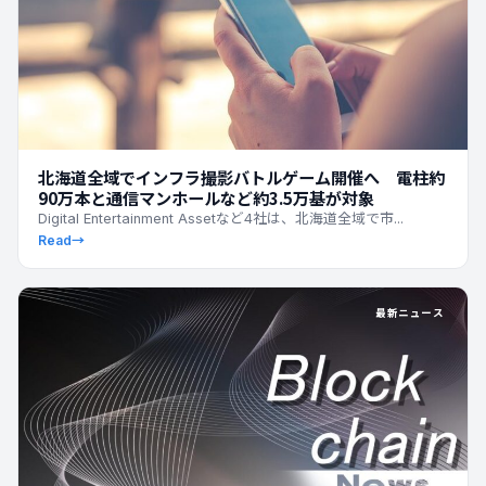
北海道全域でインフラ撮影バトルゲーム開催へ 電柱約
90万本と通信マンホールなど約3.5万基が対象
Digital Entertainment Assetなど4社は、北海道全域で市...
Read
→
最新ニュース