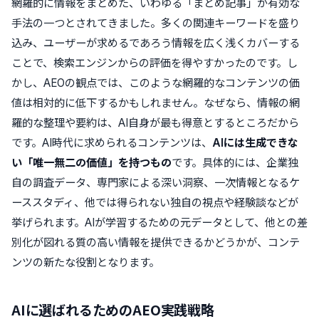
網羅的に情報をまとめた、いわゆる「まとめ記事」が有効な
手法の一つとされてきました。多くの関連キーワードを盛り
込み、ユーザーが求めるであろう情報を広く浅くカバーする
ことで、検索エンジンからの評価を得やすかったのです。し
かし、AEOの観点では、このような網羅的なコンテンツの価
値は相対的に低下するかもしれません。なぜなら、情報の網
羅的な整理や要約は、AI自身が最も得意とするところだから
です。AI時代に求められるコンテンツは、
AIには生成できな
い「唯一無二の価値」を持つもの
です。具体的には、企業独
自の調査データ、専門家による深い洞察、一次情報となるケ
ーススタディ、他では得られない独自の視点や経験談などが
挙げられます。AIが学習するための元データとして、他との差
別化が図れる質の高い情報を提供できるかどうかが、コンテ
ンツの新たな役割となります。
AIに選ばれるためのAEO実践戦略