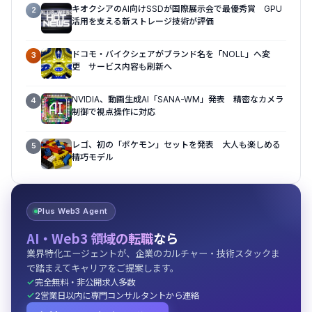
キオクシアのAI向けSSDが国際展示会で最優秀賞 GPU
2
活用を支える新ストレージ技術が評価
ドコモ・バイクシェアがブランド名を「NOLL」へ変
3
更 サービス内容も刷新へ
NVIDIA、動画生成AI「SANA-WM」発表 精密なカメラ
4
制御で視点操作に対応
レゴ、初の「ポケモン」セットを発表 大人も楽しめる
5
精巧モデル
Plus Web3 Agent
AI・Web3 領域の転職
なら
業界特化エージェントが、企業のカルチャー・技術スタックま
で踏まえてキャリアをご提案します。
完全無料・非公開求人多数
2営業日以内に専門コンサルタントから連絡