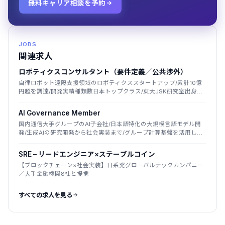
無料キャリア相談を予約
JOBS
関連求人
ロボティクスコンサルタント（要件定義／公共渉外）
自律ロボット遠隔支援領域のロボティクススタートアップ/累計10億
円超を調達/開発実績種類数日本トップクラス/東大JSK研究室出身者
が創業
AI Governance Member
国内通信大手グループのAI子会社/日本語特化の大規模言語モデル開
発/生成AIの研究開発から社会実装まで/グループ計算基盤を活用した
国産LLM
SRE – リードエンジニア×ステーブルコイン
【ブロックチェーン×社会実装】日系発グローバルテックカンパニー
／大手金融機関8社と提携
すべての求人を見る