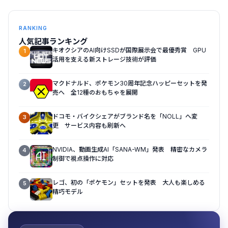
RANKING
人気記事ランキング
キオクシアのAI向けSSDが国際展示会で最優秀賞 GPU
1
活用を支える新ストレージ技術が評価
マクドナルド、ポケモン30周年記念ハッピーセットを発
2
売へ 全12種のおもちゃを展開
ドコモ・バイクシェアがブランド名を「NOLL」へ変
3
更 サービス内容も刷新へ
NVIDIA、動画生成AI「SANA-WM」発表 精密なカメラ
4
制御で視点操作に対応
レゴ、初の「ポケモン」セットを発表 大人も楽しめる
5
精巧モデル