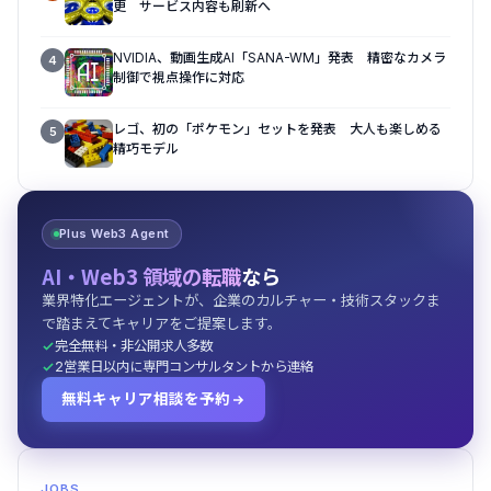
更 サービス内容も刷新へ
NVIDIA、動画生成AI「SANA-WM」発表 精密なカメラ
4
制御で視点操作に対応
レゴ、初の「ポケモン」セットを発表 大人も楽しめる
5
精巧モデル
Plus Web3 Agent
AI・Web3 領域の転職
なら
業界特化エージェントが、企業のカルチャー・技術スタックま
で踏まえてキャリアをご提案します。
完全無料・非公開求人多数
2営業日以内に専門コンサルタントから連絡
無料キャリア相談を予約
JOBS