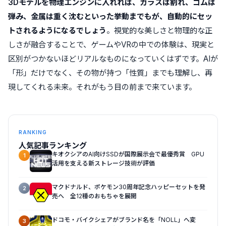
3Dモデルを物理エンジンに入れれば、ガラスは割れ、ゴムは
弾み、金属は重く沈むといった挙動までもが、自動的にセッ
トされるようになるでしょう
。視覚的な美しさと物理的な正
しさが融合することで、ゲームやVRの中での体験は、現実と
区別がつかないほどリアルなものになっていくはずです。AIが
「形」だけでなく、その物が持つ「性質」までも理解し、再
現してくれる未来。それがもう目の前まで来ています。
RANKING
人気記事ランキング
キオクシアのAI向けSSDが国際展示会で最優秀賞 GPU
1
活用を支える新ストレージ技術が評価
マクドナルド、ポケモン30周年記念ハッピーセットを発
2
売へ 全12種のおもちゃを展開
ドコモ・バイクシェアがブランド名を「NOLL」へ変
3