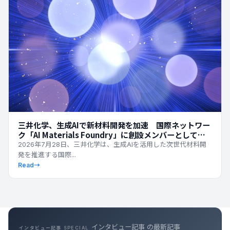
三井化学、生成AIで新材料開発を加速 国際ネットワー
ク「AI Materials Foundry」に創設メンバーとして参
画
2026年7月28日、三井化学は、生成AIを活用した次世代材料開
発を推進する国際...
Read
→
キャリア記事 の最新記事
キャリア記事 SPECIAL