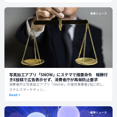
最新ニュース
写真加工アプリ「SNOW」にステマで措置命令 報酬付
きX投稿で広告表示せず、消費者庁が再発防止要求
消費者庁は写真加工アプリ「SNOW」の提供事業者2社に対し、
ステルスマーケティン...
Read
→
最新ニュース