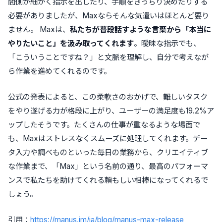
間側が細かく指示を出したり、手順をきっちり決めたりする
必要がありましたが、Maxならそんな気遣いはほとんど要り
ません。 Maxは、
私たちが普段話すような言葉から「本当に
やりたいこと」を汲み取ってくれます
。曖昧な指示でも、
「こういうことですね？」と文脈を理解し、自分で考えなが
ら作業を進めてくれるのです。
公式の発表によると、この柔軟さのおかげで、難しいタスク
をやり遂げる力が格段に上がり、ユーザーの満足度も19.2%ア
ップしたそうです。たくさんの仕事が重なるような場面で
も、Maxはストレスなくスムーズに処理してくれます。デー
タ入力や調べものといった毎日の業務から、クリエイティブ
な作業まで、「Max」という名前の通り、最高のパフォーマ
ンスで私たちを助けてくれる頼もしい相棒になってくれるで
しょう。
引用：
https://manus.im/ja/blog/manus-max-release