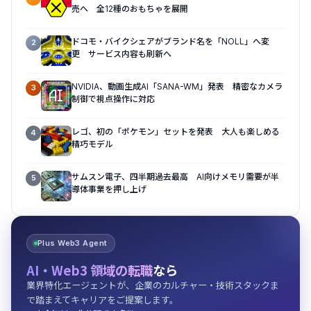
売へ 全12種のおもちゃを展開
ドコモ・バイクシェアがブランド名を「NOLL」へ変
2
更 サービス内容も刷新へ
NVIDIA、動画生成AI「SANA-WM」発表 精密なカメラ
3
制御で視点操作に対応
レゴ、初の「ポケモン」セットを発表 大人も楽しめる
4
精巧モデル
サムスン電子、四半期過去最高 AI向けメモリ需要が半
5
導体事業を押し上げ
Plus Web3 Agent
AI・Web3 領域の転職
なら
業界特化エージェントが、企業のカルチャー・技術スタックま
で踏まえてキャリアをご提案します。