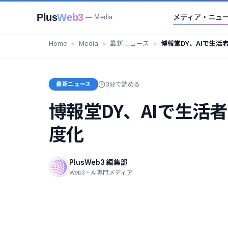
Plus
Web3
メディア・ニュ
— Media
Home
Media
最新ニュース
博報堂DY、AIで生
務を高度化
最新ニュース
3分で読める
博報堂DY、AIで生
度化
PlusWeb3 編集部
Web3・AI専門メディア