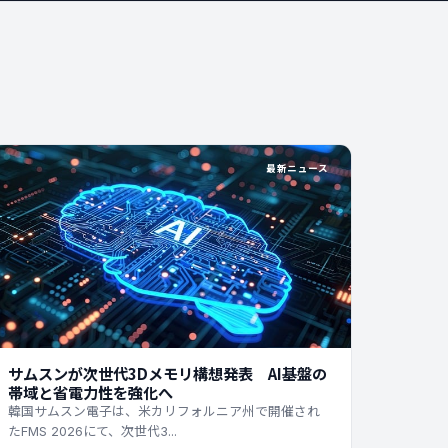
最新ニュース
サムスンが次世代3Dメモリ構想発表 AI基盤の
帯域と省電力性を強化へ
韓国サムスン電子は、米カリフォルニア州で開催され
たFMS 2026にて、次世代3...