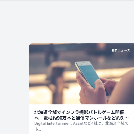
最新ニュース
北海道全域でインフラ撮影バトルゲーム開催
へ 電柱約90万本と通信マンホールなど約3.5
万基が対象
Digital Entertainment Assetなど4社は、北海道全域で
市...