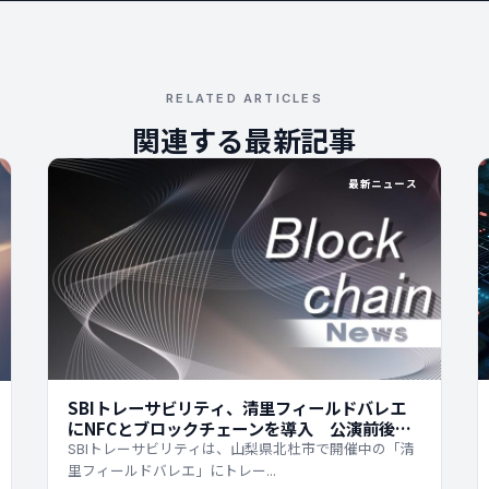
RELATED ARTICLES
関連する最新記事
最新ニュース
SBIトレーサビリティ、清里フィールドバレエ
にNFCとブロックチェーンを導入 公演前後の
デジタル体験を拡張
SBIトレーサビリティは、山梨県北杜市で開催中の「清
里フィールドバレエ」にトレー...