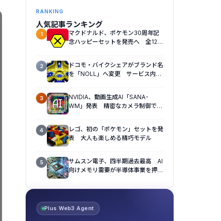
RANKING
人気記事ランキング
マクドナルド、ポケモン30周年記
1
念ハッピーセットを発売へ 全12種
のおもちゃを展開
ドコモ・バイクシェアがブランド名
2
を「NOLL」へ変更 サービス内容
も刷新へ
NVIDIA、動画生成AI「SANA-
3
WM」発表 精密なカメラ制御で視
点操作に対応
レゴ、初の「ポケモン」セットを発
4
表 大人も楽しめる精巧モデル
サムスン電子、四半期過去最高 AI
5
向けメモリ需要が半導体事業を押し
上げ
Plus Web3 Agent