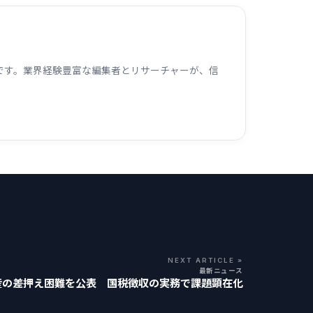
ームです。業界経験豊富な編集者とリサーチャーが、信
NEXT ARTICLE »
最新ニュース
産の差押え困難を公表 国税徴収の実務で課題顕在化