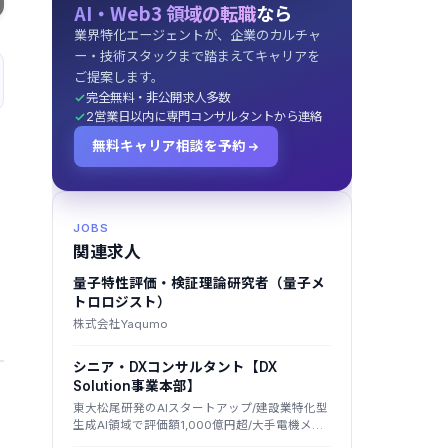
AI・Web3 領域の転職
なら
業界特化エージェントが、企業のカルチャ
ー・技術スタックまで踏まえてキャリアを
ご提案します。
完全無料・非公開求人多数
2営業日以内に専門コンサルタントから連絡
無料キャリア相談を予約
JOBS
関連求人
量子特性評価・検証理論研究者（量子メ
トロロジスト）
株式会社Yaqumo
シニア・DXコンサルタント【DX
Solution事業本部】
東大松尾研発のAIスタートアップ/建設業特化型
生成AI領域で評価額1,000億円超/大手電機メー
カーから50億円調達/導入1,000社突破