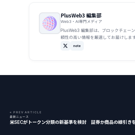
PlusWeb3 編集部
Web3・AI専門メディア
PlusWeb3 編集部は、ブロックチ
頼性の高い情報を厳選してお届けしま
note
« PREV ARTICLE
最新ニュース
米SECがトークン分類の新基準を検討 証券か商品の線引き