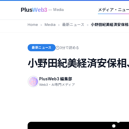
Plus
Web3
メディア・ニュ
— Media
Home
Media
最新ニュース
小野田紀美経済安保相
に言及
最新ニュース
3分で読める
小野田紀美経済安保相
PlusWeb3 編集部
Web3・AI専門メディア