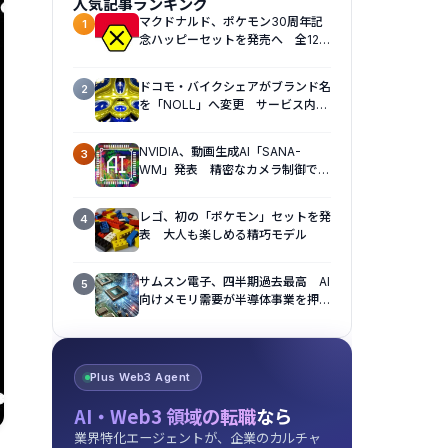
人気記事ランキング
マクドナルド、ポケモン30周年記
1
念ハッピーセットを発売へ 全12種
のおもちゃを展開
ドコモ・バイクシェアがブランド名
2
を「NOLL」へ変更 サービス内容
も刷新へ
NVIDIA、動画生成AI「SANA-
3
WM」発表 精密なカメラ制御で視
点操作に対応
レゴ、初の「ポケモン」セットを発
4
表 大人も楽しめる精巧モデル
サムスン電子、四半期過去最高 AI
5
向けメモリ需要が半導体事業を押し
上げ
Plus Web3 Agent
AI・Web3 領域の転職
なら
業界特化エージェントが、企業のカルチャ