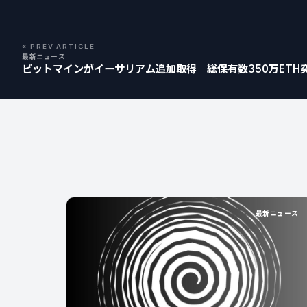
« PREV ARTICLE
最新ニュース
ビットマインがイーサリアム追加取得 総保有数350万ETH
最新ニュース