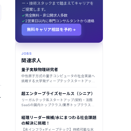
ー・技術スタックまで踏まえてキャリアを
ご提案します。
完全無料・非公開求人多数
2営業日以内に専門コンサルタントから連絡
無料キャリア相談を予約
JOBS
関連求人
量子実験物理研究者
中性原子方式の量子コンピュータの社会実装へ
挑戦する大学発ディープテックスタートアップ/
数億円規模の調達＋国の大型補助金に採
択/2025年創業
超エンタープライズセールス（シニア）
れ
リーガルテック系スタートアップ/契約・法務
SaaSの国内トップクラス/業界トップクラス法
律事務所のノウハウ×AI/大手企業中心に導入
経理リーダー候補/水にまつわる社会課題
の解決に挑戦！
【水インフラ×ディープテック】持続可能な水