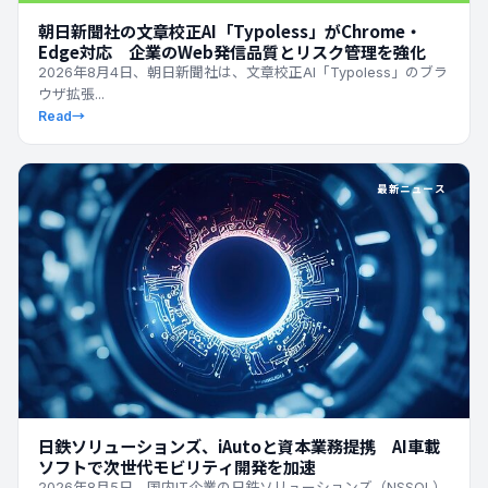
朝日新聞社の文章校正AI「Typoless」がChrome・
Edge対応 企業のWeb発信品質とリスク管理を強化
2026年8月4日、朝日新聞社は、文章校正AI「Typoless」のブラ
ウザ拡張...
Read
→
最新ニュース
日鉄ソリューションズ、iAutoと資本業務提携 AI車載
ソフトで次世代モビリティ開発を加速
2026年8月5日、国内IT企業の日鉄ソリューションズ（NSSOL）