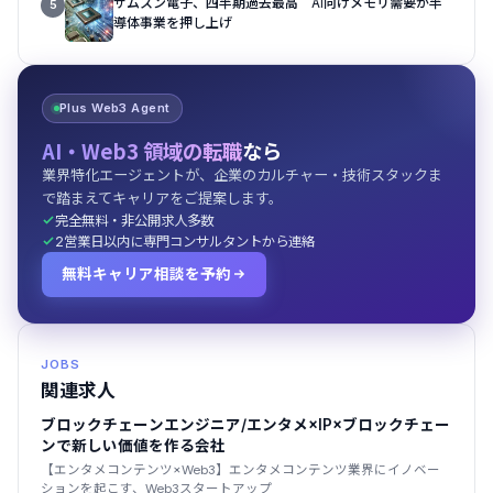
サムスン電子、四半期過去最高 AI向けメモリ需要が半
5
導体事業を押し上げ
Plus Web3 Agent
AI・Web3 領域の転職
なら
業界特化エージェントが、企業のカルチャー・技術スタックま
で踏まえてキャリアをご提案します。
完全無料・非公開求人多数
2営業日以内に専門コンサルタントから連絡
無料キャリア相談を予約
JOBS
関連求人
ブロックチェーンエンジニア/エンタメ×IP×ブロックチェー
ンで新しい価値を作る会社
【エンタメコンテンツ×Web3】エンタメコンテンツ業界にイノベー
ションを起こす、Web3スタートアップ