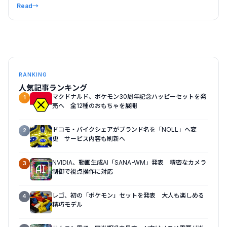
Read
→
RANKING
人気記事ランキング
マクドナルド、ポケモン30周年記念ハッピーセットを発
1
売へ 全12種のおもちゃを展開
ドコモ・バイクシェアがブランド名を「NOLL」へ変
2
更 サービス内容も刷新へ
NVIDIA、動画生成AI「SANA-WM」発表 精密なカメラ
3
制御で視点操作に対応
レゴ、初の「ポケモン」セットを発表 大人も楽しめる
4
精巧モデル