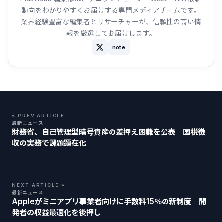
動向をわかりやすくお届けする専門メディアチームです。
業界経験豊富な編集者とリサーチャーが、信頼性の高い情
報を厳選してお届けします。
note
« PREV ARTICLE
最新ニュース
財務省、自己管理型暗号資産の差押え困難を公表 国税徴
収の実務で課題顕在化
NEXT ARTICLE »
最新ニュース
Appleがミニアプリ事業者向けに手数料15％の新制度 開
発者の収益最適化を後押し