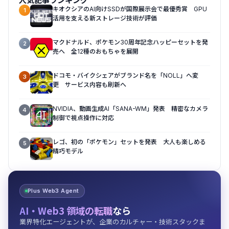
キオクシアのAI向けSSDが国際展示会で最優秀賞 GPU
1
活用を支える新ストレージ技術が評価
マクドナルド、ポケモン30周年記念ハッピーセットを発
2
売へ 全12種のおもちゃを展開
ドコモ・バイクシェアがブランド名を「NOLL」へ変
3
更 サービス内容も刷新へ
NVIDIA、動画生成AI「SANA-WM」発表 精密なカメラ
4
制御で視点操作に対応
レゴ、初の「ポケモン」セットを発表 大人も楽しめる
5
精巧モデル
Plus Web3 Agent
AI・Web3 領域の転職
なら
業界特化エージェントが、企業のカルチャー・技術スタックま