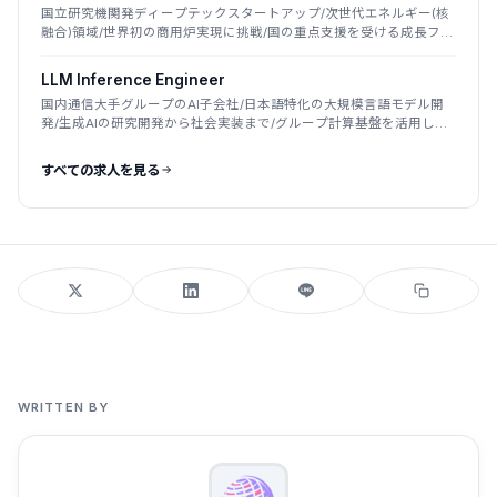
国立研究機関発ディープテックスタートアップ/次世代エネルギー(核
融合)領域/世界初の商用炉実現に挑戦/国の重点支援を受ける成長フェ
ーズ
LLM Inference Engineer
国内通信大手グループのAI子会社/日本語特化の大規模言語モデル開
発/生成AIの研究開発から社会実装まで/グループ計算基盤を活用した
国産LLM
すべての求人を見る
WRITTEN BY