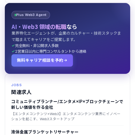
Plus Web3 Agent
AI・Web3 領域の転職
なら
業界特化エージェントが、企業のカルチャー・技術スタックま
で踏まえてキャリアをご提案します。
完全無料・非公開求人多数
2営業日以内に専門コンサルタントから連絡
無料キャリア相談を予約
JOBS
関連求人
コミュニティプランナー/エンタメ×IP×ブロックチェーンで
新しい価値を作る会社
【エンタメコンテンツ×Web3】エンタメコンテンツ業界にイノベー
ションを起こす、Web3スタートアップ
液体金属ブランケットリサーチャー