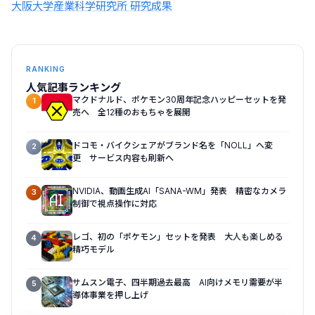
大阪大学産業科学研究所 研究成果
RANKING
人気記事ランキング
マクドナルド、ポケモン30周年記念ハッピーセットを発
1
売へ 全12種のおもちゃを展開
ドコモ・バイクシェアがブランド名を「NOLL」へ変
2
更 サービス内容も刷新へ
NVIDIA、動画生成AI「SANA-WM」発表 精密なカメラ
3
制御で視点操作に対応
レゴ、初の「ポケモン」セットを発表 大人も楽しめる
4
精巧モデル
サムスン電子、四半期過去最高 AI向けメモリ需要が半
5
導体事業を押し上げ