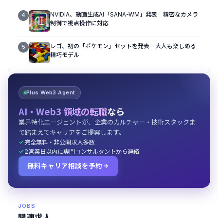
NVIDIA、動画生成AI「SANA-WM」発表 精密なカメラ
4
制御で視点操作に対応
レゴ、初の「ポケモン」セットを発表 大人も楽しめる
5
精巧モデル
Plus Web3 Agent
AI・Web3 領域の転職
なら
業界特化エージェントが、企業のカルチャー・技術スタックま
で踏まえてキャリアをご提案します。
完全無料・非公開求人多数
2営業日以内に専門コンサルタントから連絡
無料キャリア相談を予約
JOBS
関連求人