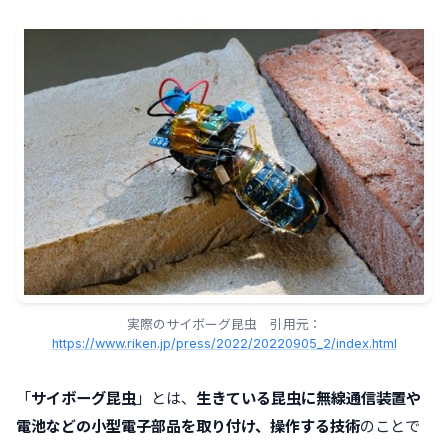
実際のサイボーグ昆虫 引用元：
https://www.riken.jp/press/2022/20220905_2/index.html
「
サイボーグ昆虫
」とは、
生きている昆虫に無線通信装置や
電池などの小型電子部品を取り付け、操作する技術
のこと
で