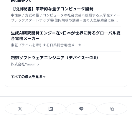
【役員秘書】革新的な量子コンピュータ開発
中性原子方式の量子コンピュータの社会実装へ挑戦する大学発ディー
プテックスタートアップ/数億円規模の調達＋国の大型補助金に採
択/2025年創業
生成AI研究開発エンジニ在×日本が世界に誇るグローバル総
合電機メーカー
東証プライムを牽引する日系総合電機メーカー
制御ソフトウェアエンジニア（デバイス～GUI）
株式会社Yaqumo
すべての求人を見る