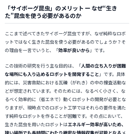
「サイボーグ昆虫」のメリット ー なぜ“生き
た”昆虫を使う必要があるのか
ここまで述べてきたサイボーグ昆虫ですが、なぜ純粋なロボ
ットではなく生きた昆虫を使う必要があるのでしょうか？そ
の理由を一言でいうと、「
効率が良いから
」です。
この技術の研究を行う主な目的は、「
人間の立ち入りが困難
な場所にも入り込めるロボットを開発すること
」
です。具体
的には、災害救助における瓦礫（がれき）の中の捜査活動な
どが想定されています。そのためには、
なるべく小さく、な
るべく効率的に（省エネで）動くロボットの開発が必要
とな
りますが、現時点でのロボット工学ではそれらの要件を満た
す純粋なロボットを作ることが困難です。その点において、
生きた昆虫を用いたロボットは
エネルギー効率が高いため、
狭い場所でも長時間にわたり緻密な情報収集が可能となる
メ