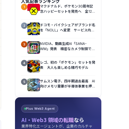
人気記事ランキング
マクドナルド、ポケモン30周年記
1
念ハッピーセットを発売へ 全12種
のおもちゃを展開
ドコモ・バイクシェアがブランド名
2
を「NOLL」へ変更 サービス内容
も刷新へ
NVIDIA、動画生成AI「SANA-
3
WM」発表 精密なカメラ制御で視
点操作に対応
レゴ、初の「ポケモン」セットを発
4
表 大人も楽しめる精巧モデル
サムスン電子、四半期過去最高 AI
5
向けメモリ需要が半導体事業を押し
上げ
Plus Web3 Agent
AI・Web3 領域の転職
なら
業界特化エージェントが、企業のカルチャ