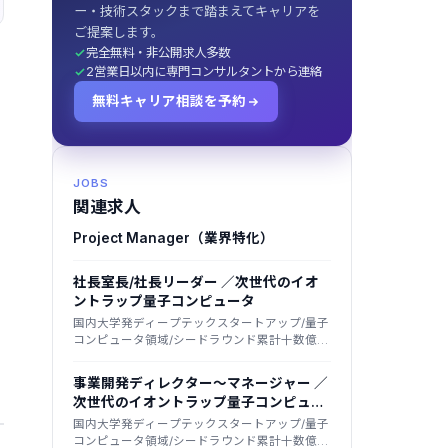
ー・技術スタックまで踏まえてキャリアを
ご提案します。
完全無料・非公開求人多数
2営業日以内に専門コンサルタントから連絡
無料キャリア相談を予約
JOBS
関連求人
Project Manager（業界特化）
社長室長/社長リーダー ／次世代のイオ
ントラップ量子コンピュータ
国内大学発ディープテックスタートアップ/量子
コンピュータ領域/シードラウンド累計十数億円
規模を調達
事業開発ディレクター～マネージャー ／
次世代のイオントラップ量子コンピュー
タ
国内大学発ディープテックスタートアップ/量子
コンピュータ領域/シードラウンド累計十数億円