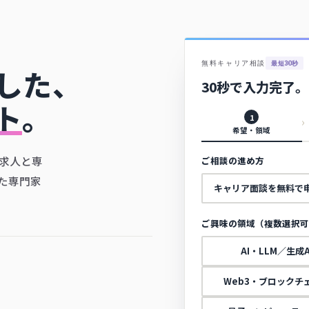
無料キャリア相談
最短30秒
した、
30秒で入力完了。
ト
。
1
希望・領域
求人と専
た専門家
キャリア面談を無料で
AI・LLM／生成A
Web3・ブロックチ