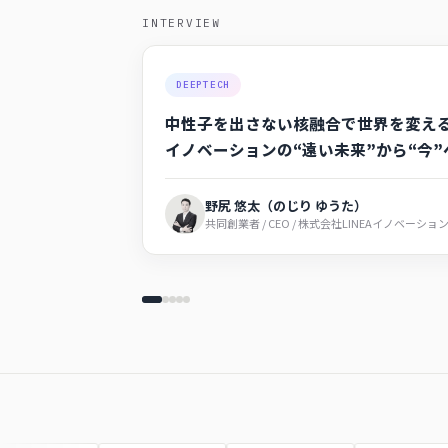
INTERVIEW
AI
AIが人事の"次の一手"を示す「タレン
ス」とは。導入4,500社のカオナビが
転換について
井上 英樹
CPO プロダクトプランニング本部長 / 株式会社