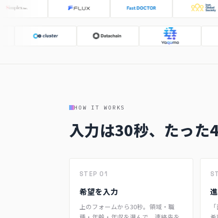
HOW IT WORKS
入力は30秒、たった
STEP 01
S
希望を入力
進
上のフォームから30秒。領域・職
「
種・年齢・年収を選んで、連絡先を
希