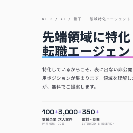
WEB3 / AI / 量子 — 領域特化エージェント
先端領域に特化
転職エージェン
特化しているからこそ、表に出ない非公開
用ポジションが集まります。領域を理解し
が、無料でご提案します。
100
+
3,000
+
350
+
支援企業
求人案件
取材・調査
PARTNERS
JOBS
INTERVIEW & RESEARCH