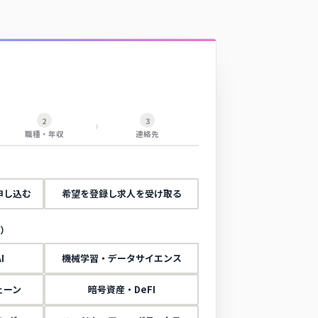
2
3
職種・年収
連絡先
申し込む
希望を登録し求人を受け取る
I
機械学習・データサイエンス
ェーン
暗号資産・DeFI