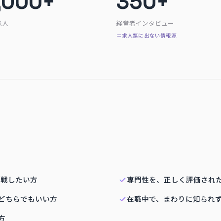
,000+
350+
求人
経営者インタビュー
＝求人票に出ない情報源
挑戦したい方
専門性を、正しく評価され
どちらでもいい方
在職中で、まわりに知られ
方