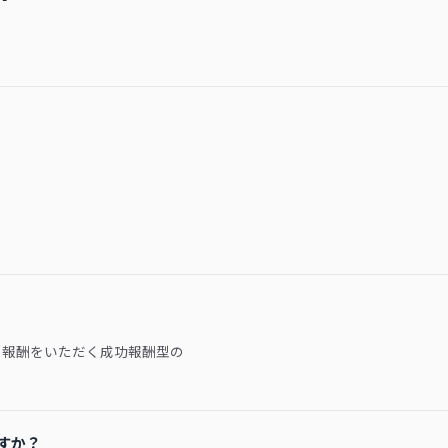
ら報酬をいただく成功報酬型の
。
すか？