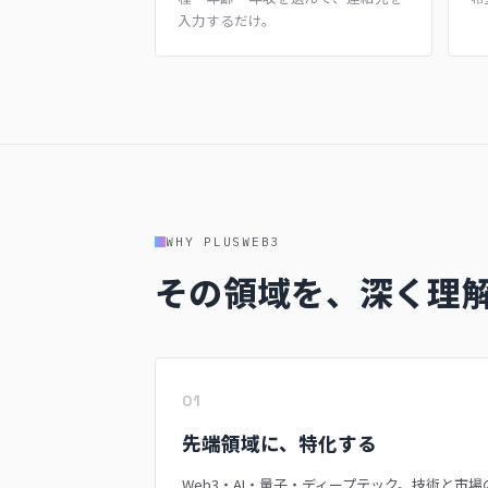
入力するだけ。
WHY PLUSWEB3
その領域を、深く理
01
先端領域に、特化する
Web3・AI・量子・ディープテック。技術と市場