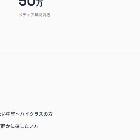
50
万
メディア年間読者
たい中堅〜ハイクラスの方
ず静かに探したい方