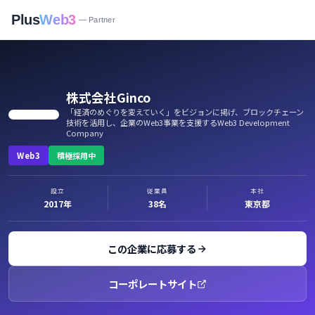
Plus
Web3
— Partner
株式会社Ginco
「経済のめぐりを変えていく」をビジョンに掲げ、ブロックチェーン
技術を活用し、企業のWeb3事業を支援するWeb3 Development
Company
Web3
積極採用中
設立
従業員
本社
2017年
38名
東京都
この企業に応募する
コーポレートサイト