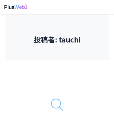
Plus
Web3
投稿者:
tauchi